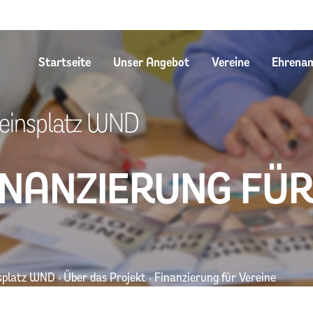
Startseite
Unser Angebot
Vereine
Ehrena
einsplatz WND
INANZIERUNG FÜR
splatz WND
·
Über das Projekt
·
Finanzierung für Vereine