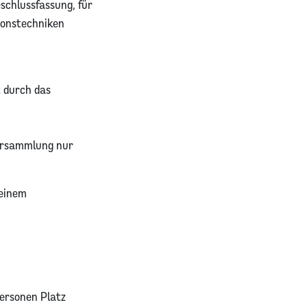
schlussfassung, für
ionstechniken
t durch das
versammlung nur
 einem
Personen Platz