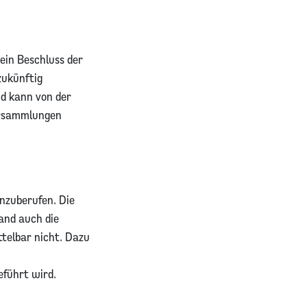
ein Beschluss der
zukünftig
nd kann von der
ersammlungen
inzuberufen. Die
and auch die
ttelbar nicht. Dazu
eführt wird.