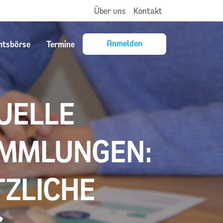
Über uns
Kontakt
Anmelden
mtsbörse
Termine
UELLE
AMMLUNGEN:
TZLICHE