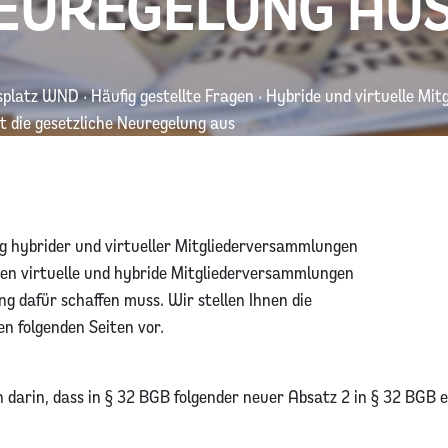
EUREGELUNG AU
splatz WND
·
Häufig gestellte Fragen
·
Hybride und virtuelle Mi
ht die gesetzliche Neuregelung aus
g hybrider und virtueller Mitgliederversammlungen
den virtuelle und hybride Mitgliederversammlungen
g dafür schaffen muss. Wir stellen Ihnen die
n folgenden Seiten vor.
darin, dass in § 32 BGB folgender neuer Absatz 2 in § 32 BGB e