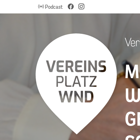
Podcast
Ver
M
W
G