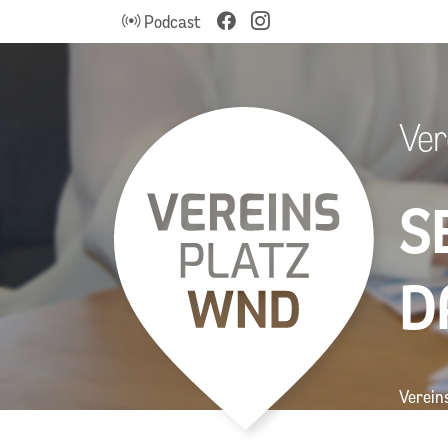
Podcast
Ver
S
D
Verein