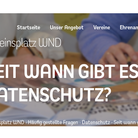
Startseite
Unser Angebot
Vereine
Ehrena
einsplatz WND
EIT WANN GIBT E
ATENSCHUTZ?
splatz WND
·
Häufig gestellte Fragen
·
Datenschutz
·
Seit wann 