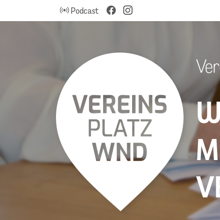
Podcast
Ver
W
M
V