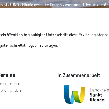
splatz WND
·
Häufig gestellte Fragen
·
Vorstand
·
Wer ist zustän
ls öffentlich beglaubigter Unterschrift diese Erklärung abgebe
ster schnellstmöglich zu tätigen.
Vereine
In Zusammenarbeit
registrieren
sprofil ändern