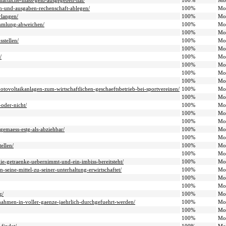
chaftliche-mass-geld-ausgegeben-hat/
100%
Mo
ein-und-ausgaben-rechenschaft-ablegen/
100%
Mo
rlangen/
100%
Mo
sammlung-abweichen/
100%
Mo
100%
Mo
stellen/
100%
Mo
100%
Mo
/
100%
Mo
100%
Mo
100%
Mo
100%
Mo
otovoltaikanlagen-zum-wirtschaftlichen-geschaeftsbetrieb-bei-sportvereinen/
100%
Mo
100%
Mo
-oder-nicht/
100%
Mo
100%
Mo
100%
Mo
-gemaess-estg-als-abziehbar/
100%
Mo
100%
Mo
ellen/
100%
Mo
100%
Mo
die-getraenke-uebernimmt-und-ein-imbiss-bereitsteht/
100%
Mo
-seine-mittel-zu-seiner-unterhaltung-erwirtschaftet/
100%
Mo
100%
Mo
100%
Mo
g/
100%
Mo
nahmen-in-voller-gaenze-jaehrlich-durchgefuehrt-werden/
100%
Mo
100%
Mo
100%
Mo