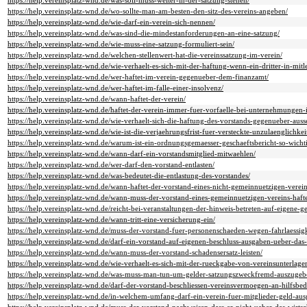
https://help.vereinsplatz-wnd.de/was-soll-muss-weiter-in-der-satzung-stehen/
https://help.vereinsplatz-wnd.de/wo-sollte-man-am-besten-den-sitz-des-vereins-angeben/
https://help.vereinsplatz-wnd.de/wie-darf-ein-verein-sich-nennen/
https://help.vereinsplatz-wnd.de/was-sind-die-mindestanforderungen-an-eine-satzung/
https://help.vereinsplatz-wnd.de/wie-muss-eine-satzung-formuliert-sein/
https://help.vereinsplatz-wnd.de/welchen-stellenwert-hat-die-vereinssatzung-im-verein/
https://help.vereinsplatz-wnd.de/wie-verhaelt-es-sich-mit-der-haftung-wenn-ein-dritter-in-mi
https://help.vereinsplatz-wnd.de/wer-haftet-im-verein-gegenueber-dem-finanzamt/
https://help.vereinsplatz-wnd.de/wer-haftet-im-falle-einer-insolvenz/
https://help.vereinsplatz-wnd.de/wann-haftet-der-verein/
https://help.vereinsplatz-wnd.de/haftet-der-verein-immer-fuer-vorfaelle-bei-unternehmungen
https://help.vereinsplatz-wnd.de/wie-verhaelt-sich-die-haftung-des-vorstands-gegenueber-auss
https://help.vereinsplatz-wnd.de/wie-ist-die-verjaehrungsfrist-fuer-versteckte-unzulaenglichkei
https://help.vereinsplatz-wnd.de/warum-ist-ein-ordnungsgemaesser-geschaeftsbericht-so-wicht
https://help.vereinsplatz-wnd.de/wann-darf-ein-vorstandsmitglied-mitwaehlen/
https://help.vereinsplatz-wnd.de/wer-darf-den-vorstand-entlasten/
https://help.vereinsplatz-wnd.de/was-bedeutet-die-entlastung-des-vorstandes/
https://help.vereinsplatz-wnd.de/wann-haftet-der-vorstand-eines-nicht-gemeinnuetzigen-verein
https://help.vereinsplatz-wnd.de/wann-muss-der-vorstand-eines-gemeinnuetzigen-vereins-haft
https://help.vereinsplatz-wnd.de/reicht-bei-veranstaltungen-der-hinweis-betreten-auf-eigene-ge
https://help.vereinsplatz-wnd.de/wann-tritt-eine-versicherung-ein/
https://help.vereinsplatz-wnd.de/muss-der-vorstand-fuer-personenschaeden-wegen-fahrlaessigk
https://help.vereinsplatz-wnd.de/darf-ein-vorstand-auf-eigenen-beschluss-ausgaben-ueber-das
https://help.vereinsplatz-wnd.de/wann-muss-der-vorstand-schadensersatz-leisten/
https://help.vereinsplatz-wnd.de/wie-verhaelt-es-sich-mit-der-rueckgabe-von-vereinsunterlage
https://help.vereinsplatz-wnd.de/was-muss-man-tun-um-gelder-satzungszweckfremd-auszugeb
https://help.vereinsplatz-wnd.de/darf-der-vorstand-beschliessen-vereinsvermoegen-an-hilfsbe
https://help.vereinsplatz-wnd.de/in-welchem-umfang-darf-ein-verein-fuer-mitglieder-geld-au