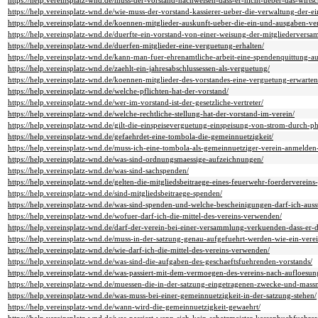
https://help.vereinsplatz-wnd.de/muss-der-vorstand-nachweisen-dass-er-nicht-ueber-das-wirts
https://help.vereinsplatz-wnd.de/wie-muss-der-vorstand-kassierer-ueber-die-verwaltung-der-
https://help.vereinsplatz-wnd.de/koennen-mitglieder-auskunft-ueber-die-ein-und-ausgaben-ve
https://help.vereinsplatz-wnd.de/duerfte-ein-vorstand-von-einer-weisung-der-mitgliederver
https://help.vereinsplatz-wnd.de/duerfen-mitglieder-eine-verguetung-erhalten/
https://help.vereinsplatz-wnd.de/kann-man-fuer-ehrenamtliche-arbeit-eine-spendenquittung-aus
https://help.vereinsplatz-wnd.de/zaehlt-ein-jahresabschlussessen-als-verguetung/
https://help.vereinsplatz-wnd.de/koennen-mitglieder-des-vorstandes-eine-verguetung-erwarten
https://help.vereinsplatz-wnd.de/welche-pflichten-hat-der-vorstand/
https://help.vereinsplatz-wnd.de/wer-im-vorstand-ist-der-gesetzliche-vertreter/
https://help.vereinsplatz-wnd.de/welche-rechtliche-stellung-hat-der-vorstand-im-verein/
https://help.vereinsplatz-wnd.de/gilt-die-einspeiseverguetung-einspeisung-von-strom-durch-ph
https://help.vereinsplatz-wnd.de/gefaehrdet-eine-tombola-die-gemeinnuetzigkeit/
https://help.vereinsplatz-wnd.de/muss-ich-eine-tombola-als-gemeinnuetziger-verein-anmelden
https://help.vereinsplatz-wnd.de/was-sind-ordnungsmaessige-aufzeichnungen/
https://help.vereinsplatz-wnd.de/was-sind-sachspenden/
https://help.vereinsplatz-wnd.de/gelten-die-mitgliedsbeitraege-eines-feuerwehr-foerdervereins
https://help.vereinsplatz-wnd.de/sind-mitgliedsbeitraege-spenden/
https://help.vereinsplatz-wnd.de/was-sind-spenden-und-welche-bescheinigungen-darf-ich-ausst
https://help.vereinsplatz-wnd.de/wofuer-darf-ich-die-mittel-des-vereins-verwenden/
https://help.vereinsplatz-wnd.de/darf-der-verein-bei-einer-versammlung-verkuenden-dass-er-
https://help.vereinsplatz-wnd.de/muss-in-der-satzung-genau-aufgefuehrt-werden-wie-ein-verein
https://help.vereinsplatz-wnd.de/wie-darf-ich-die-mittel-des-vereins-verwenden/
https://help.vereinsplatz-wnd.de/was-sind-die-aufgaben-des-geschaeftsfuehrenden-vorstands/
https://help.vereinsplatz-wnd.de/was-passiert-mit-dem-vermoegen-des-vereins-nach-aufloesun
https://help.vereinsplatz-wnd.de/muessen-die-in-der-satzung-eingetragenen-zwecke-und-mass
https://help.vereinsplatz-wnd.de/was-muss-bei-einer-gemeinnuetzigkeit-in-der-satzung-stehen/
https://help.vereinsplatz-wnd.de/wann-wird-die-gemeinnuetzigkeit-gewaehrt/