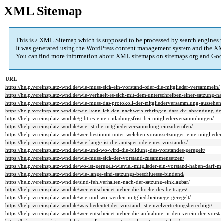
XML Sitemap
This is a XML Sitemap which is supposed to be processed by search engines
It was generated using the
WordPress
content management system and the
XM
You can find more information about XML sitemaps on
sitemaps.org
and Goo
URL
https://help.vereinsplatz-wnd.de/wie-muss-sich-ein-vorstand-oder-die-mitglieder-versammeln/
https://help.vereinsplatz-wnd.de/wie-verhaelt-es-sich-mit-dem-unterschreiben-einer-satzung-n
https://help.vereinsplatz-wnd.de/wie-muss-das-protokoll-der-mitgliederversammlung-aussehen
https://help.vereinsplatz-wnd.de/wie-kann-ich-den-nachweis-erbringen-dass-die-absendung-der
https://help.vereinsplatz-wnd.de/gibt-es-eine-einladungsfrist-bei-mitgliederversammlungen/
https://help.vereinsplatz-wnd.de/wie-ist-die-mitgliederversammlung-einzuberufen/
https://help.vereinsplatz-wnd.de/wer-bestimmt-unter-welchen-voraussetzungen-eine-mitglied
https://help.vereinsplatz-wnd.de/wie-lange-ist-die-amtsperiode-eines-vorstandes/
https://help.vereinsplatz-wnd.de/wie-und-wo-wird-die-bildung-des-vorstandes-geregelt/
https://help.vereinsplatz-wnd.de/wie-muss-sich-der-vorstand-zusammensetzen/
https://help.vereinsplatz-wnd.de/wo-ist-geregelt-wieviel-mitglieder-ein-vorstand-haben-darf-m
https://help.vereinsplatz-wnd.de/wie-lange-sind-satzungs-beschluesse-bindend/
https://help.vereinsplatz-wnd.de/sind-fehlverhalten-nach-der-satzung-einklagbar/
https://help.vereinsplatz-wnd.de/wer-entscheidet-ueber-die-hoehe-des-beitrages/
https://help.vereinsplatz-wnd.de/wie-und-wo-werden-mitgliedsbeitraege-geregelt/
https://help.vereinsplatz-wnd.de/was-bedeutet-der-vorstand-ist-einzelvertretungsberechtigt/
https://help.vereinsplatz-wnd.de/wer-entscheidet-ueber-die-aufnahme-in-den-verein-der-vorst