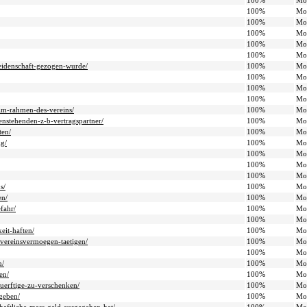
100%
Mo
100%
Mo
100%
Mo
100%
Mo
100%
Mo
100%
Mo
tleidenschaft-gezogen-wurde/
100%
Mo
100%
Mo
100%
Mo
100%
Mo
-im-rahmen-des-vereins/
100%
Mo
enstehenden-z-b-vertragspartner/
100%
Mo
ten/
100%
Mo
ig/
100%
Mo
100%
Mo
100%
Mo
100%
Mo
s/
100%
Mo
en/
100%
Mo
fahr/
100%
Mo
100%
Mo
eit-haften/
100%
Mo
-vereinsvermoegen-taetigen/
100%
Mo
100%
Mo
n/
100%
Mo
en/
100%
Mo
duerftige-zu-verschenken/
100%
Mo
sgeben/
100%
Mo