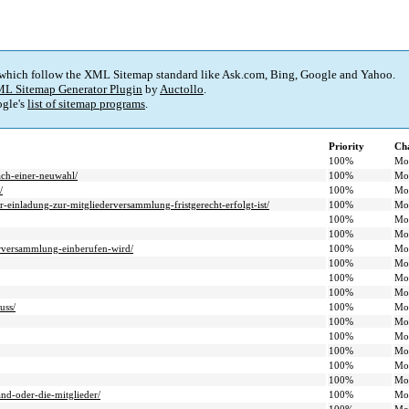
 which follow the XML Sitemap standard like Ask.com, Bing, Google and Yahoo.
L Sitemap Generator Plugin
by
Auctollo
.
gle's
list of sitemap programs
.
Priority
Ch
100%
Mo
ach-einer-neuwahl/
100%
Mo
/
100%
Mo
-einladung-zur-mitgliederversammlung-fristgerecht-erfolgt-ist/
100%
Mo
100%
Mo
100%
Mo
erversammlung-einberufen-wird/
100%
Mo
100%
Mo
100%
Mo
100%
Mo
uss/
100%
Mo
100%
Mo
100%
Mo
100%
Mo
100%
Mo
100%
Mo
and-oder-die-mitglieder/
100%
Mo